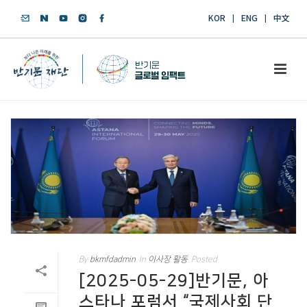
KOR
ENG
中文
By
bkmfdadmin
In
이사장 활동
Posted
[2025-05-29]반기문, 아
스타나 포럼서 “국제사회 단