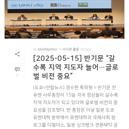
By
bkmfdadmin
In
이사장 활동
Posted
[2025-05-15] 반기문 “갈
수록 지역 지도자 늘어…글로
벌 비전 중요”
0
(도쿄=연합뉴스) 경수현 특파원 = 반기문 전
유엔 사무총장이 15일 각국 정상들이 갈수록
지역 지도자가 되고 있다며 글로벌 비전의 중
요성을 강조했다. 반 총장은 이날 일본 도쿄
유엔대학 본부에서 유엔대학과 국제사회 원
로그룹 디엘더스, 일본 싱크탱크 겐론NPO 공