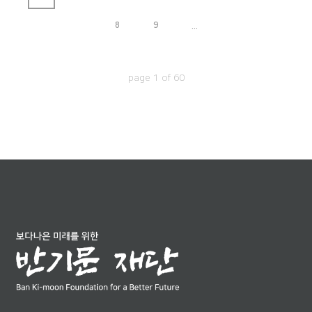
8
9
...
page
1
of
60