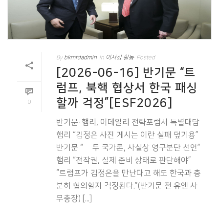
By
bkmfdadmin
In
이사장 활동
Posted
[2026-06-16] 반기문 “트
럼프, 북핵 협상서 한국 패싱
할까 걱정”[ESF2026]
0
반기문·햄리, 이데일리 전략포럼서 특별대담
햄리 “김정은 사진 게시는 이란 실패 덮기용”
반기문 “北 두 국가론, 사실상 영구분단 선언”
햄리 “전작권, 실제 준비 상태로 판단해야”
“트럼프가 김정은을 만난다고 해도 한국과 충
분히 협의할지 걱정된다.”(반기문 전 유엔 사
무총장) [...]