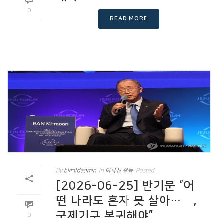
0
READ MORE
By
bkmfdadmin
In
이사장 활동
Posted
[2026-06-25] 반기문 “어
떤 나라도 혼자 못 살아…美,
국제기구 복귀해야”
0