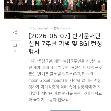
By
bkmfdadmin
In
행사
Posted
[2026-05-07] 반기문재단
설립 7주년 기념 및 BGI 런칭
행사
0
지난 5월 7일, 재단 설립 7주년을 기념하고
전 세계 미래 세대를 위한 혁신적 디지털 플랫
폼인 ‘반기문 글로벌 임팩트(BGI, Ban Ki-
moon Global Impact)’의 시작을 알리는 런칭
행사가 각계각층의 격려 속에 성황리에 개최
되었다. 재단은 이번 행사를 통해 국내 대학교
와 국제기구 등과 전략적 [...]