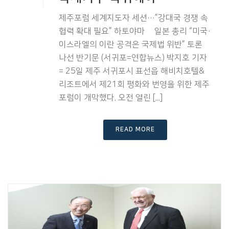
제주포럼 세계지도자 세션…”강대국 경쟁 속
협력 확대 필요” 하토야마 前일본 총리 “미국·
이스라엘의 이란 공격은 국제법 위반” 토론
나선 반기문 (서귀포=연합뉴스) 박지호 기자
= 25일 제주 서귀포시 표선읍 해비치호텔&
리조트에서 제21회 평화와 번영을 위한 제주
포럼이 개막했다. 오전 열린 [...]
READ MORE