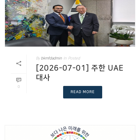
By
bkmfdadmin
In
Posted
[2026-07-01] 주한 UAE
대사
0
READ MORE