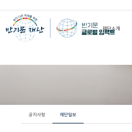
재단소개
-
이사장 인사말
비전&미션
정관/설립취지문
함께 하는 사람들
조직도
연혁
공지사항
재단일보
위치 및 연락처