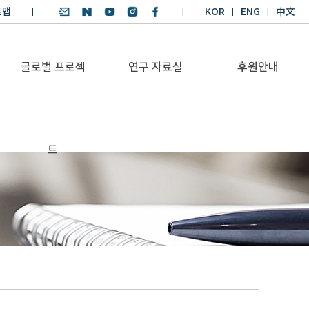
트맵
KOR
ENG
中文
글로벌 프로젝
연구 자료실
후원안내
기후환경 리더양성
SDGs 연구 보고서
후원안내
트
BKM
SDGs 영어 에세이
기부금공시
Global Health
경시대회
Platform
기후환경 교재
Trans-Pacific
기후환경리더
Sustainability
양성과정 수상작
Dialogue
Annual Report