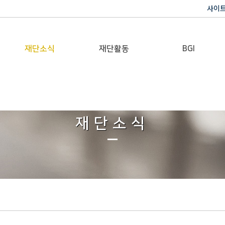
사이
재단소식
재단활동
BGI
공지사항
이사장활동
반기문 글로벌 임팩트
재단일보
행사
재단소식
갤러리