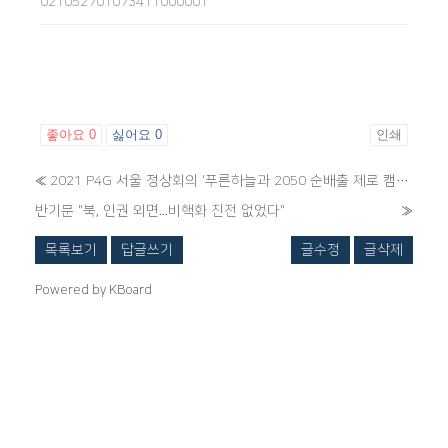
021052701073411000001
좋아요
0
싫어요
0
인쇄
«
2021 P4G 서울 정상회의 ‘푸른하늘과 2050 순배출 제로 캠페인 라운드 테이블' 개최
반기문 "북, 인권 외면...비핵화 진전 없었다"
»
목록보기
답글쓰기
글수정
글삭제
Powered by KBoard