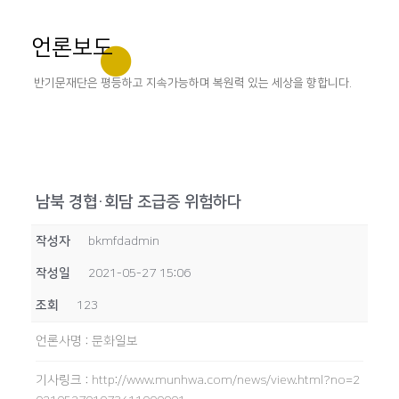
언론보도
반기문재단은 평등하고 지속가능하며 복원력 있는 세상을 향합니다.
남북 경협·회담 조급증 위험하다
작성자
bkmfdadmin
작성일
2021-05-27 15:06
조회
123
언론사명
:
문화일보
기사링크
:
http://www.munhwa.com/news/view.html?no=2