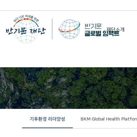
재단소개
-
이사장 인사말
비전&미션
정관/설립취지문
함께 하는 사람들
조직도
연혁
기후환경 리더양성
BKM Global Health Platfo
위치 및 연락처