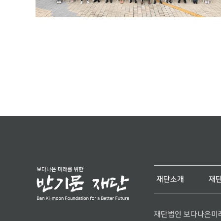
재단소개
재
재단법인 보다나은미