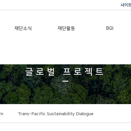
사이
재단소식
재단활동
BGI
공지사항
이사장활동
반기문 글로벌 임팩트
재단일보
행사
글로벌 프로젝트
갤러리
rm
Trans-Pacific Sustainability Dialogue