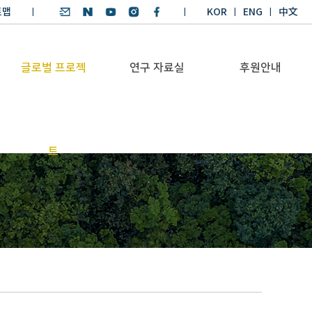
트맵
KOR
ENG
中文
글로벌 프로젝
연구 자료실
후원안내
기후환경 리더양성
SDGs 연구 보고서
후원안내
트
BKM
SDGs 영어 에세이
기부금공시
Global Health
경시대회
Platform
기후환경 교재
Trans-Pacific
기후환경리더
Sustainability
양성과정 수상작
Dialogue
Annual Report