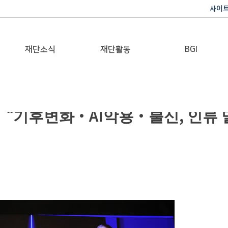
사이
재단소식
재단활동
BGI
공지사항
이사장활동
반기문 글로벌 임팩트
도자들 “기후변화·AI악용·불신, 인
재단일보
행사
갤러리