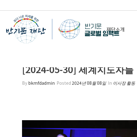
재단소개
-
이사장 인사말
[2024-05-30] 세계지
비전&미션
정관/설립취지문
By
bkmfdadmin
Posted
2024년 08월 08일
In
이사장 활동
함께 하는 사람들
조직도
연혁
위치 및 연락처