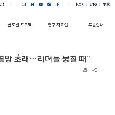
트맵
KOR
ENG
中文
글로벌 프로젝
연구 자료실
후원안내
기후환경 리더양성
SDGs 연구 보고서
후원안내
류 멸망 초래…리더들 뭉칠 때”
트
BKM
SDGs 영어 에세이
기부금공시
Global Health
경시대회
Platform
기후환경 교재
Trans-Pacific
기후환경리더
Sustainability
양성과정 수상작
Dialogue
Annual Report