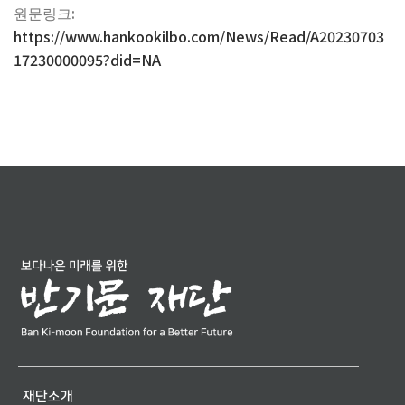
원문링크:
https://www.hankookilbo.com/News/Read/A20230703
17230000095?did=NA
재단소개