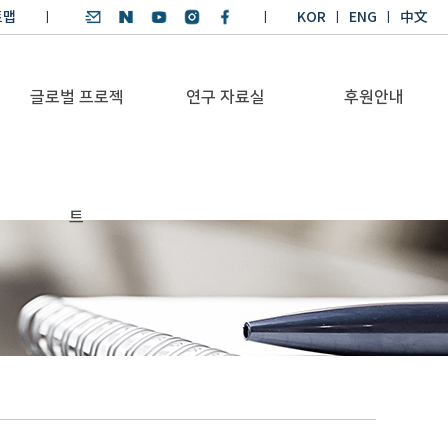
트맵
KOR
ENG
中文
글로벌 프로젝
연구 자료실
후원안내
기후환경 리더양성
SDGs 연구 보고서
후원안내
트
BKM
SDGs 영어 에세이
기부금공시
Global Health
경시대회
Platform
기후환경 교재
Trans-Pacific
기후환경리더
Sustainability
양성과정 수상작
Dialogue
Annual Report