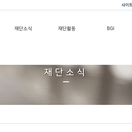
사이
재단소식
재단활동
BGI
공지사항
이사장활동
반기문 글로벌 임팩트
재단일보
행사
재단소식
갤러리