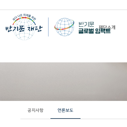
재단소개
-
이사장 인사말
비전&미션
정관/설립취지문
함께 하는 사람들
조직도
연혁
공지사항
언론보도
위치 및 연락처