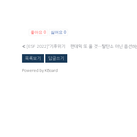
좋아요
0
싫어요
0
«
[ESF 2022]“기후위기發 팬데믹 또 올 것…탈탄소 아닌 옵션B
목록보기
답글쓰기
Powered by KBoard