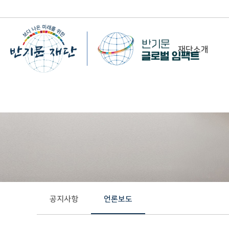
재단소개
-
이사장 인사말
비전&미션
정관/설립취지문
함께 하는 사람들
조직도
연혁
공지사항
언론보도
위치 및 연락처