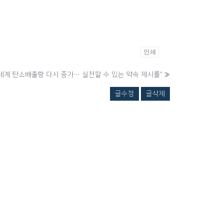
인쇄
“세계 탄소배출량 다시 증가… 실천할 수 있는 약속 제시를”
»
글수정
글삭제