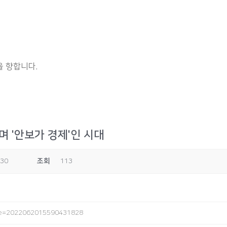
 향합니다.
며 '안보가 경제'인 시대
:30
조회
113
ode=2022062015590431828