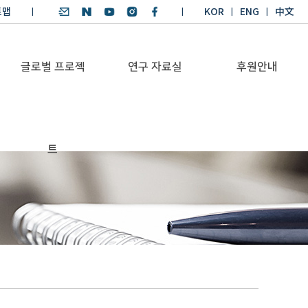
트맵
KOR
ENG
中文
글로벌 프로젝
연구 자료실
후원안내
기후환경 리더양성
SDGs 연구 보고서
후원안내
트
BKM
SDGs 영어 에세이
기부금공시
Global Health
경시대회
Platform
기후환경 교재
Trans-Pacific
기후환경리더
Sustainability
양성과정 수상작
Dialogue
Annual Report