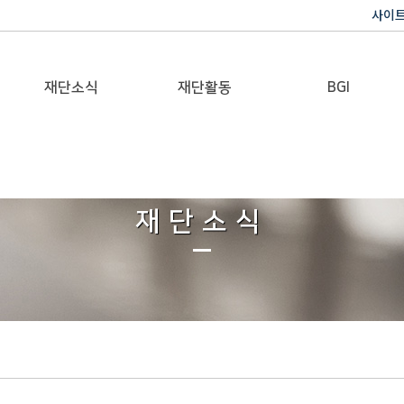
사이
재단소식
재단활동
BGI
공지사항
이사장활동
반기문 글로벌 임팩트
재단일보
행사
재단소식
갤러리