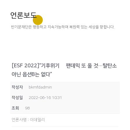
언론보도
반기문재단은 평등하고 지속가능하며 복원력 있는 세상을 향합니다.
[ESF 2022]“기후위기發 팬데믹 또 올 것…탈탄소
아닌 옵션B는 없다”
작성자
bkmfdadmin
작성일
2022-06-16 10:31
조회
98
언론사명
:
이데일리