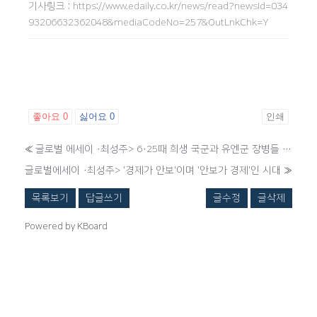
기사링크
:
https://www.edaily.co.kr/news/read?newsId=034
93206632362048&mediaCodeNo=257&OutLnkChk=Y
좋아요
0
싫어요
0
인쇄
«
글로벌 에세이 ·최성주> 6·25때 희생 국군과 유엔군 장병들 잊지 말자
글로벌에세이 ·최성주> '경제가 안보'이며 '안보가 경제'인 시대
»
목록보기
답글쓰기
글수정
글삭제
Powered by KBoard