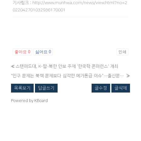
기사링크
:
http://www.munhwa.com/news/view.html?no=2
022042701032936170001
좋아요
0
싫어요
0
인쇄
«
스탠퍼드대, K-팝·북한 안보 주제 '한국학 콘퍼런스' 개최
"인구 문제는 북핵 문제보다 심각한 메가톤급 이슈"…출산문제 대응하는 부처 창설 제안도
»
목록보기
답글쓰기
글수정
글삭제
Powered by KBoard