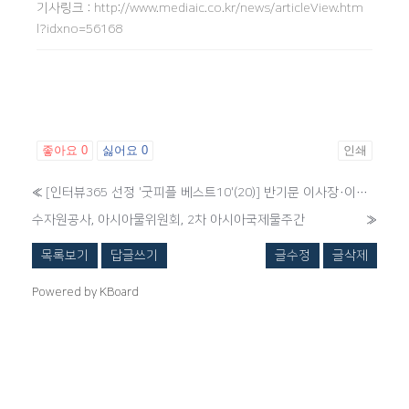
기사링크
:
http://www.mediaic.co.kr/news/articleView.htm
l?idxno=56168
좋아요
0
싫어요
0
인쇄
«
[인터뷰365 선정 '굿피플 베스트10'(20)] 반기문 이사장·이문수 신부·장응복 의사·박석무 이사장·신희섭 박사 등 10인 선정
수자원공사, 아시아물위원회, 2차 아시아국제물주간
»
목록보기
답글쓰기
글수정
글삭제
Powered by KBoard