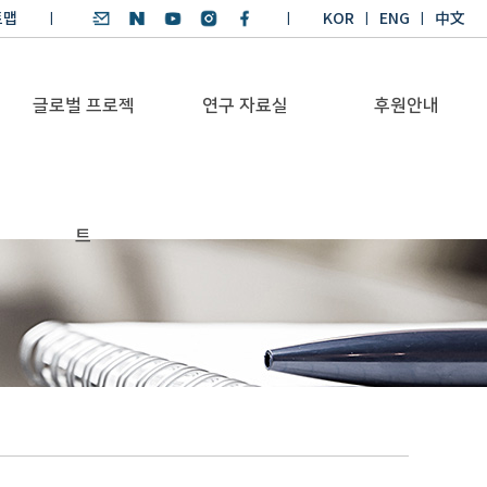
트맵
KOR
ENG
中文
글로벌 프로젝
연구 자료실
후원안내
기후환경 리더양성
SDGs 연구 보고서
후원안내
트
BKM
SDGs 영어 에세이
기부금공시
Global Health
경시대회
Platform
기후환경 교재
Trans-Pacific
기후환경리더
Sustainability
양성과정 수상작
Dialogue
Annual Report