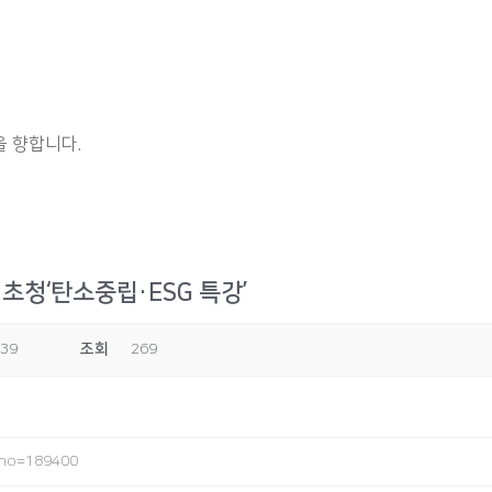
 향합니다.
청‘탄소중립·ESG 특강’
:39
조회
269
l?no=189400