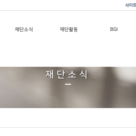
사이
재단소식
재단활동
BGI
공지사항
이사장활동
반기문 글로벌 임팩트
재단일보
행사
재단소식
갤러리