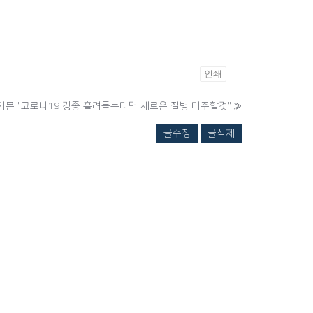
인쇄
기문 "코로나19 경종 흘려듣는다면 새로운 질병 마주할것"
»
글수정
글삭제