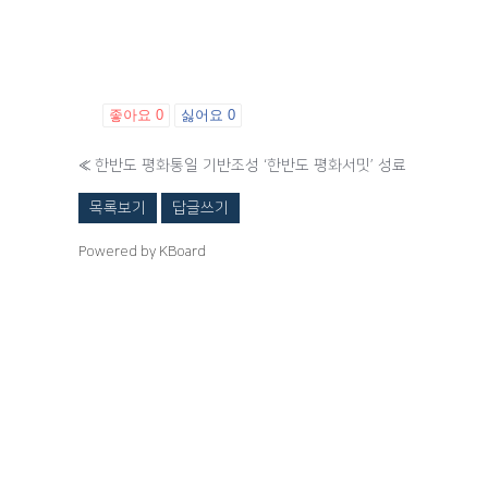
좋아요
0
싫어요
0
«
한반도 평화통일 기반조성 ‘한반도 평화서밋’ 성료
목록보기
답글쓰기
Powered by KBoard