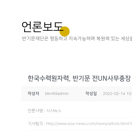
언론보도
반기문재단은 평등하고 지속가능하며 복원력 있는 세상을
한국수력원자력, 반기문 전UN사무총장 초
작성자
bkmfdadmin
작성일
2022-02-14 15
언론사명
:
시사뉴스
기사링크
:
http://www.sisa-news.com/news/article.htm