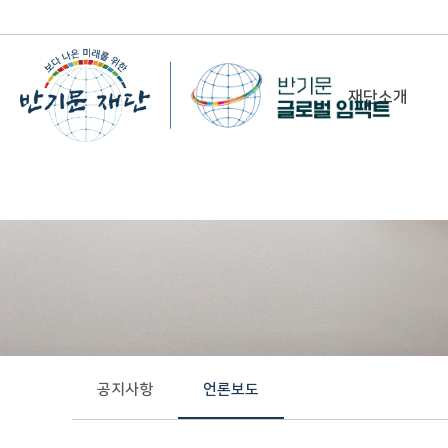
재단소개
-
이사장 인사말
비전&미션
정관/설립취지문
함께 하는 사람들
조직도
연혁
공지사항
언론보도
위치 및 연락처