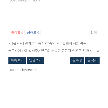
0013?input=1196m
좋아요
0
싫어요
0
인쇄
«
[올림픽] 반기문 전총장·유승민 탁구협회장 성화 봉송
글로벌에세이·최성주> 인류의 소중한 공공자산 우주, 난개발 안된다
»
목록보기
답글쓰기
글수정
글삭제
Powered by KBoard