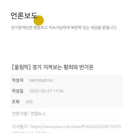
언론보도
반기문재단은 평등하고 지속가능하며 복원력 있는 세상을 향합니다.
[올림픽] 경기 지켜보는 황희와 반기문
작성자
bkmfdadmin
작성일
2022-02-07 11:34
조회
263
언론사명
:
연합뉴스
기사링크
:
https://www.yna.co.kr/view/PYH2022020515070