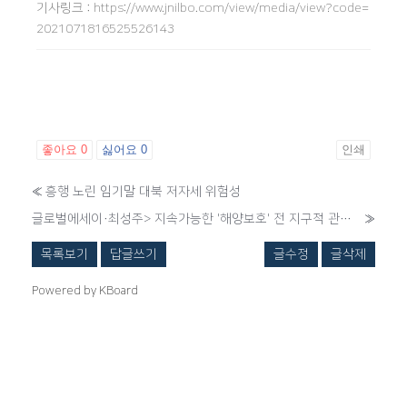
기사링크
:
https://www.jnilbo.com/view/media/view?code=
2021071816525526143
좋아요
0
싫어요
0
인쇄
«
흥행 노린 임기말 대북 저자세 위험성
글로벌에세이·최성주> 지속가능한 '해양보호' 전 지구적 관심을
»
목록보기
답글쓰기
글수정
글삭제
Powered by KBoard