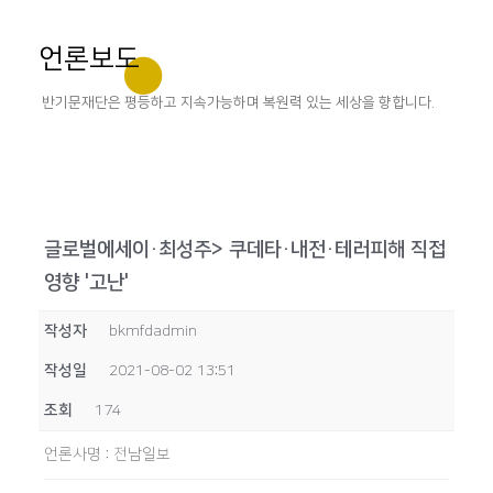
언론보도
반기문재단은 평등하고 지속가능하며 복원력 있는 세상을 향합니다.
글로벌에세이·최성주> 쿠데타·내전·테러피해 직접
영향 '고난'
작성자
bkmfdadmin
작성일
2021-08-02 13:51
조회
174
언론사명
:
전남일보