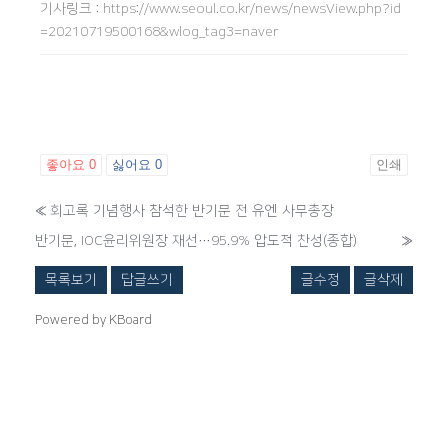
기사링크
:
https://www.seoul.co.kr/news/newsView.php?id
=20210719500168&wlog_tag3=naver
좋아요
0
싫어요
0
인쇄
«
회고록 기념행사 참석한 반기문 전 유엔 사무총장
반기문, IOC윤리위원장 재선…95.9% 압도적 찬성(종합)
»
목록보기
답글쓰기
글수정
글삭제
Powered by KBoard