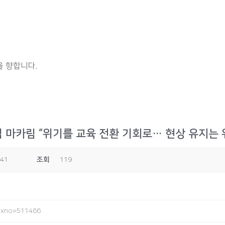
 향합니다.
나딤 마카림 “위기를 교육 전환 기회로… 현상 유지는 
:41
조회
119
idxno=511466