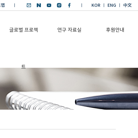
트맵
KOR
ENG
中文
글로벌 프로젝
연구 자료실
후원안내
기후환경 리더양성
SDGs 연구 보고서
후원안내
트
BKM
SDGs 영어 에세이
기부금공시
Global Health
경시대회
Platform
기후환경 교재
Trans-Pacific
기후환경리더
Sustainability
양성과정 수상작
Dialogue
Annual Report