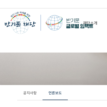
재단소개
-
이사장 인사말
비전&미션
정관/설립취지문
함께 하는 사람들
조직도
연혁
공지사항
언론보도
위치 및 연락처