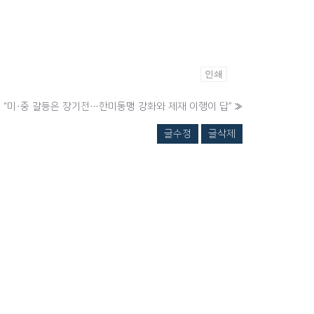
인쇄
 “미·중 갈등은 장기전…한미동맹 강화와 제재 이행이 답”
»
글수정
글삭제