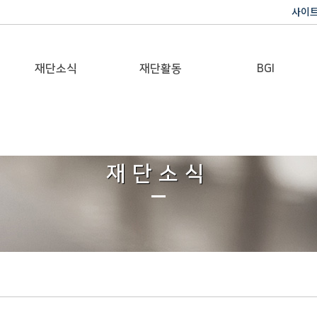
사이
재단소식
재단활동
BGI
공지사항
이사장활동
반기문 글로벌 임팩트
재단일보
행사
재단소식
갤러리