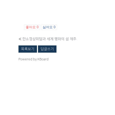
좋아요
0
싫어요
0
«
한소정상회담과 세계 평화의 섬 제주
목록보기
답글쓰기
Powered by KBoard