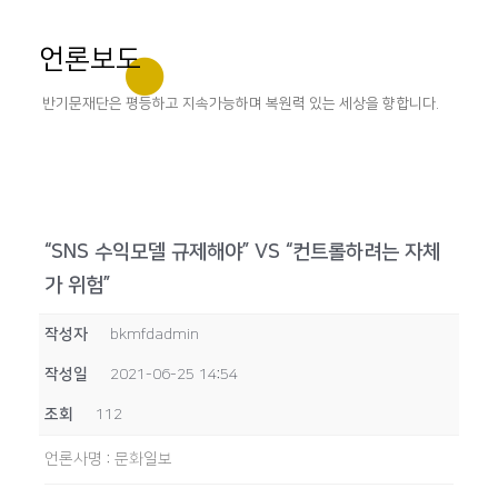
언론보도
반기문재단은 평등하고 지속가능하며 복원력 있는 세상을 향합니다.
“SNS 수익모델 규제해야” VS “컨트롤하려는 자체
가 위험”
작성자
bkmfdadmin
작성일
2021-06-25 14:54
조회
112
언론사명
:
문화일보