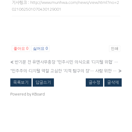
기사링크
:
http://www.munhwa.com/news/view.html?no=2
021062501070430129001
좋아요
0
싫어요
0
인쇄
«
반기문 전 유엔사무총장 “민주시민 의식으로 ‘디지털 위협’ 극복”
“민주주의·디지털 역할 고심한 ‘지적 탐구의 장’… 사람 위한 기술시대로”
»
목록보기
답글쓰기
글수정
글삭제
Powered by KBoard