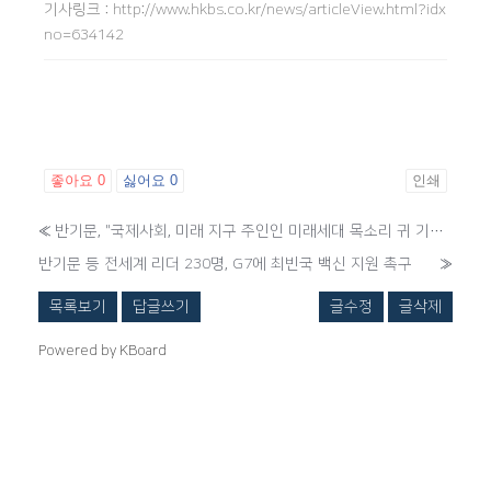
기사링크
:
http://www.hkbs.co.kr/news/articleView.html?idx
no=634142
좋아요
0
싫어요
0
인쇄
«
반기문, "국제사회, 미래 지구 주인인 미래세대 목소리 귀 기울여야"...P4G 특별세션
반기문 등 전세계 리더 230명, G7에 최빈국 백신 지원 촉구
»
목록보기
답글쓰기
글수정
글삭제
Powered by KBoard