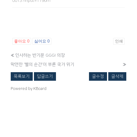
0013?input=1196m
좋아요
0
싫어요
0
인쇄
«
인사하는 반기문 GGGI 의장
막연한 ‘별의 순간’이 부른 국가 위기
»
목록보기
답글쓰기
글수정
글삭제
Powered by KBoard