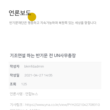
언론보도
반기문재단은 평등하고 지속가능하며 복원력 있는 세상을 향합니다.
기조연설 하는 반기문 전 UN사무총장
작성자
bkmfdadmin
작성일
2021-04-27 14:05
조회
125
언론사명
:
연합뉴스
기사링크
:
https://www.yna.co.kr/view/PYH2021042708310