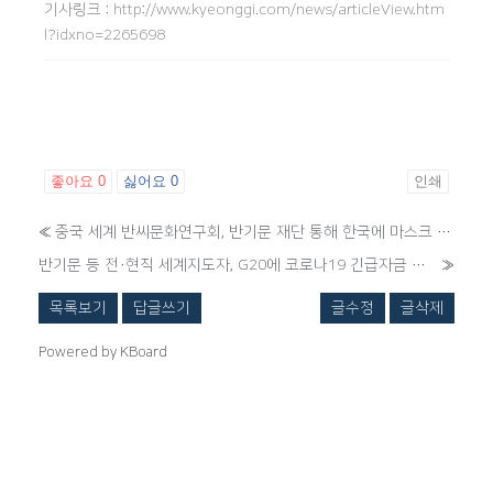
기사링크
:
http://www.kyeonggi.com/news/articleView.htm
l?idxno=2265698
좋아요
0
싫어요
0
인쇄
«
중국 세계 반씨문화연구회, 반기문 재단 통해 한국에 마스크 10만장 전달
반기문 등 전·현직 세계지도자, G20에 코로나19 긴급자금 촉구
»
목록보기
답글쓰기
글수정
글삭제
Powered by KBoard