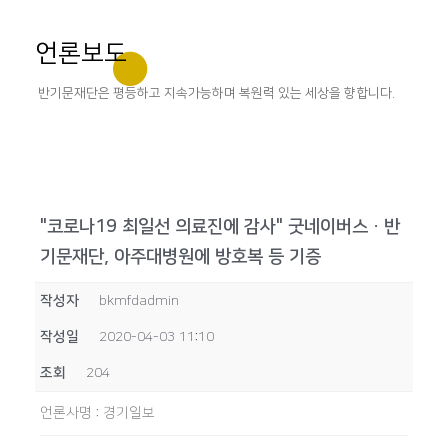
언론보도
반기문재단은 평등하고 지속가능하며 복원력 있는 세상을 향합니다.
"코로나19 최일선 의료진에 감사" 굿네이버스ㆍ반
기문재단, 아주대병원에 방호복 등 기증
작성자
bkmfdadmin
작성일
2020-04-03 11:10
조회
204
언론사명
:
경기일보