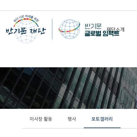
재단소개
-
이사장 인사말
비전&미션
정관/설립취지문
함께 하는 사람들
조직도
연혁
이사장 활동
행사
포토갤러리
위치 및 연락처