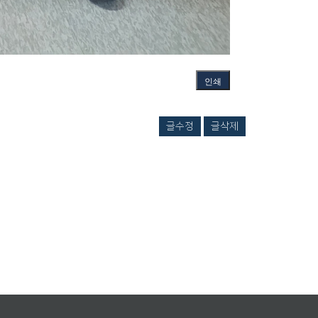
인쇄
글수정
글삭제