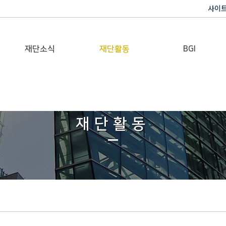
사이
재단소식
재단활동
BGI
공지사항
이사장활동
반기문 글로벌 임팩트
재단일보
행사
재단활동
갤러리