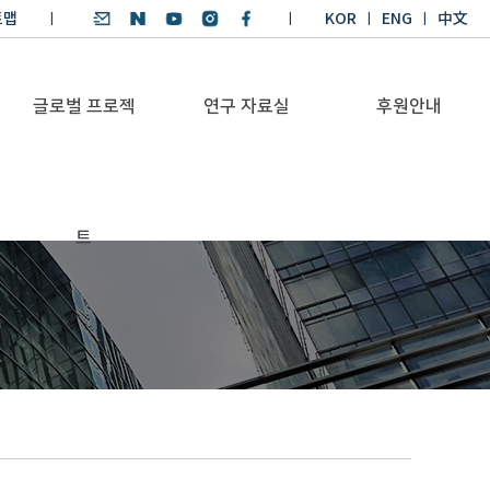
트맵
KOR
ENG
中文
글로벌 프로젝
연구 자료실
후원안내
기후환경 리더양성
SDGs 연구 보고서
후원안내
트
BKM
SDGs 영어 에세이
기부금공시
Global Health
경시대회
Platform
기후환경 교재
Trans-Pacific
기후환경리더
Sustainability
양성과정 수상작
Dialogue
Annual Report