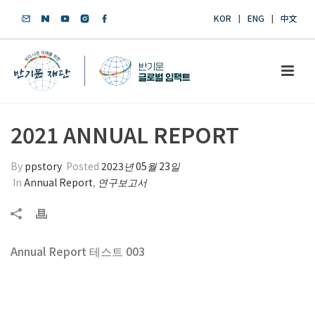
KOR
ENG
中文
2021 ANNUAL REPORT
By
ppstory
Posted
2023년 05월 23일
In
Annual Report
,
연구보고서
Annual Report 테스트 003