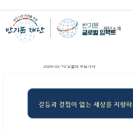
재단소개
-
이사장 인사말
2026-02-10 오늘의 주요기사
비전&미션
정관/설립취지문
함께 하는 사람들
조직도
연혁
위치 및 연락처