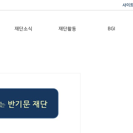
사이
재단소식
재단활동
BGI
공지사항
이사장활동
반기문 글로벌 임팩트
재단일보
행사
갤러리