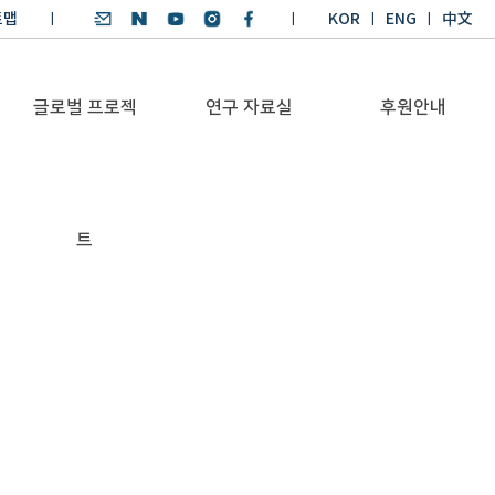
트맵
KOR
ENG
中文
글로벌 프로젝
연구 자료실
후원안내
기후환경 리더양성
SDGs 연구 보고서
후원안내
트
BKM
SDGs 영어 에세이
기부금공시
Global Health
경시대회
Platform
기후환경 교재
Trans-Pacific
기후환경리더
Sustainability
양성과정 수상작
Dialogue
Annual Report