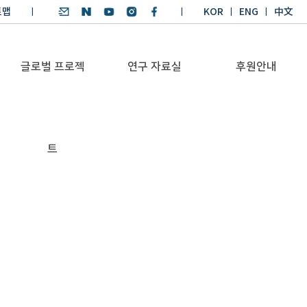
트맵
KOR
ENG
中文
글로벌 프로젝
연구 자료실
후원안내
기후환경 리더양성
SDGs 연구 보고서
후원안내
트
BKM
SDGs 영어 에세이
기부금공시
Global Health
경시대회
Platform
기후환경 교재
Trans-Pacific
기후환경리더
Sustainability
양성과정 수상작
Dialogue
Annual Report