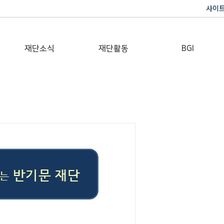
사이
재단소식
재단활동
BGI
공지사항
이사장활동
반기문 글로벌 임팩트
재단일보
행사
갤러리