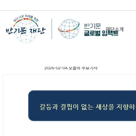
재단소개
-
이사장 인사말
2026-02-04 오늘의 주요기사
비전&미션
정관/설립취지문
함께 하는 사람들
조직도
연혁
위치 및 연락처