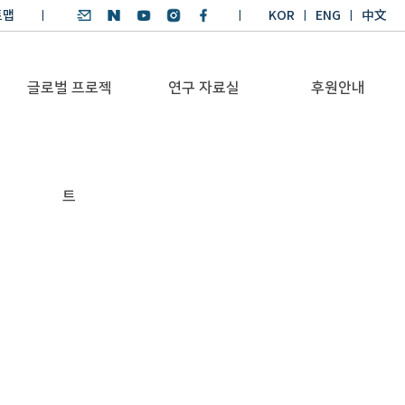
트맵
KOR
ENG
中文
글로벌 프로젝
연구 자료실
후원안내
기후환경 리더양성
SDGs 연구 보고서
후원안내
트
BKM
SDGs 영어 에세이
기부금공시
Global Health
경시대회
Platform
기후환경 교재
Trans-Pacific
기후환경리더
Sustainability
양성과정 수상작
Dialogue
Annual Report