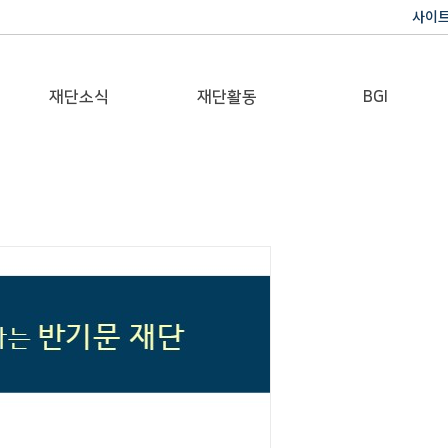
사이
재단소식
재단활동
BGI
공지사항
이사장활동
반기문 글로벌 임팩트
재단일보
행사
갤러리