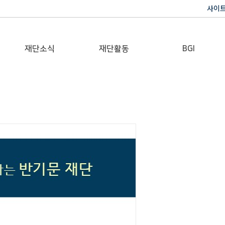
사이
재단소식
재단활동
BGI
공지사항
이사장활동
반기문 글로벌 임팩트
재단일보
행사
갤러리