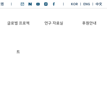
트맵
KOR
ENG
中文
글로벌 프로젝
연구 자료실
후원안내
기후환경 리더양성
SDGs 연구 보고서
후원안내
트
BKM
SDGs 영어 에세이
기부금공시
Global Health
경시대회
Platform
기후환경 교재
Trans-Pacific
기후환경리더
Sustainability
양성과정 수상작
Dialogue
Annual Report