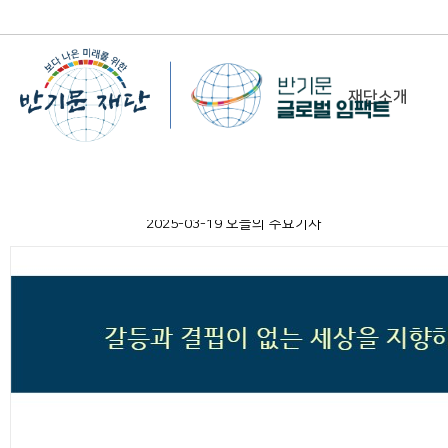
재단소개
-
이사장 인사말
2025-03-19 오늘의 주요기사
비전&미션
정관/설립취지문
함께 하는 사람들
조직도
연혁
위치 및 연락처