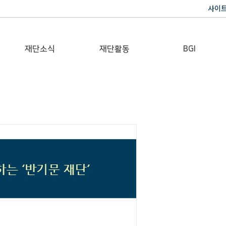
사이
재단소식
재단활동
BGI
공지사항
이사장활동
반기문 글로벌 임팩트
재단일보
행사
갤러리