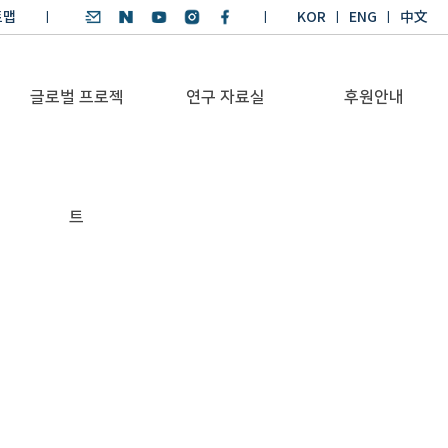
트맵
KOR
ENG
中文
글로벌 프로젝
연구 자료실
후원안내
기후환경 리더양성
SDGs 연구 보고서
후원안내
트
BKM
SDGs 영어 에세이
기부금공시
Global Health
경시대회
Platform
기후환경 교재
Trans-Pacific
기후환경리더
Sustainability
양성과정 수상작
Dialogue
Annual Report