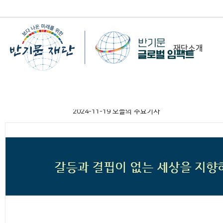
재단소개
-
이사장 인사말
2024-11-19 오늘의 주요기사
비전&미션
정관/설립취지문
함께 하는 사람들
조직도
연혁
위치 및 연락처