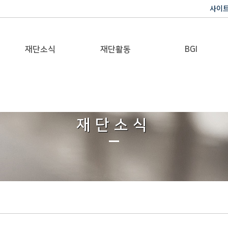
사이
재단소식
재단활동
BGI
공지사항
이사장활동
반기문 글로벌 임팩트
재단일보
행사
재단소식
갤러리