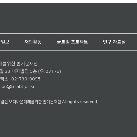
단일보
재단활동
글로벌 프로젝트
연구 자료실
래를위한 반기문재단
33 내자빌딩 5층 (우:03176)
팩스: 02-739-9095
ion@bf4bf.or.kr
재단법인 보다나은미래를위한 반기문재단 All rights reserved.