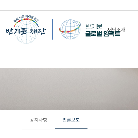
재단소개
-
이사장 인사말
비전&미션
정관/설립취지문
함께 하는 사람들
조직도
연혁
공지사항
언론보도
위치 및 연락처