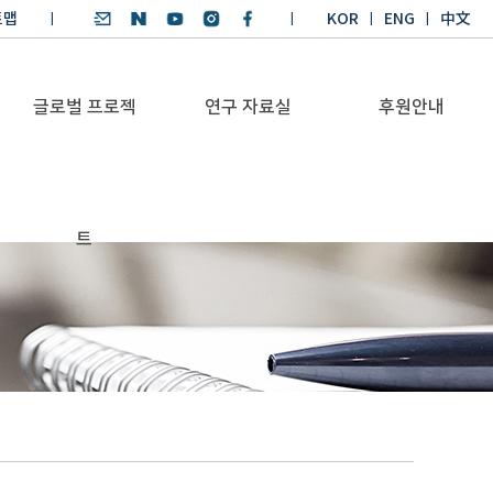
트맵
KOR
ENG
中文
글로벌 프로젝
연구 자료실
후원안내
기후환경 리더양성
SDGs 연구 보고서
후원안내
트
BKM
SDGs 영어 에세이
기부금공시
Global Health
경시대회
Platform
기후환경 교재
Trans-Pacific
기후환경리더
Sustainability
양성과정 수상작
Dialogue
Annual Report