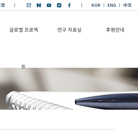
트맵
KOR
ENG
中文
글로벌 프로젝
연구 자료실
후원안내
기후환경 리더양성
SDGs 연구 보고서
후원안내
트
BKM
SDGs 영어 에세이
기부금공시
Global Health
경시대회
Platform
기후환경 교재
Trans-Pacific
기후환경리더
Sustainability
양성과정 수상작
Dialogue
Annual Report