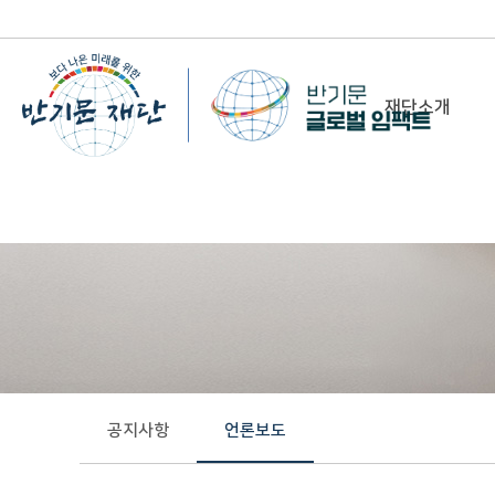
재단소개
-
이사장 인사말
비전&미션
정관/설립취지문
함께 하는 사람들
조직도
연혁
공지사항
언론보도
위치 및 연락처