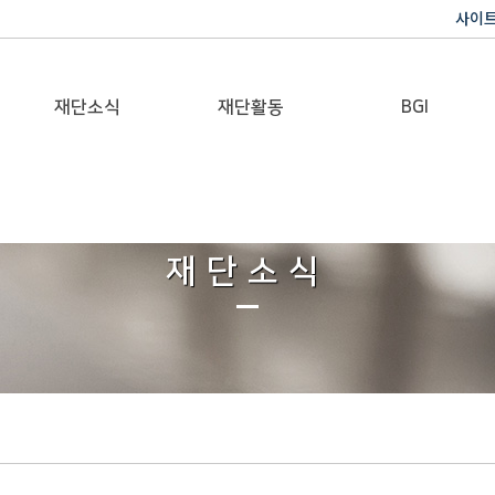
사이
재단소식
재단활동
BGI
공지사항
이사장활동
반기문 글로벌 임팩트
재단일보
행사
재단소식
갤러리