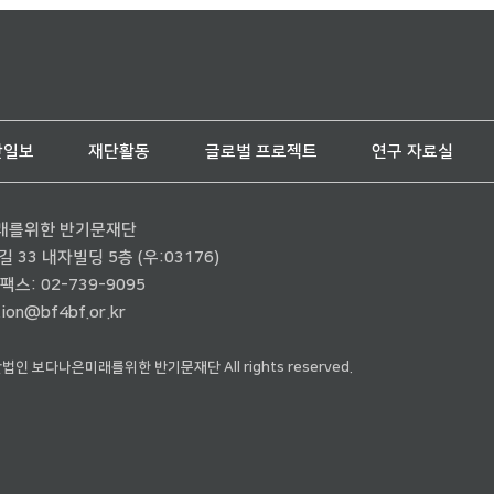
단일보
재단활동
글로벌 프로젝트
연구 자료실
래를위한 반기문재단
33 내자빌딩 5층 (우:03176)
팩스: 02-739-9095
ion@bf4bf.or.kr
재단법인 보다나은미래를위한 반기문재단 All rights reserved.