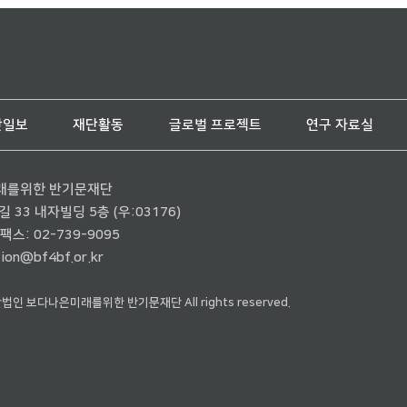
단일보
재단활동
글로벌 프로젝트
연구 자료실
래를위한 반기문재단
33 내자빌딩 5층 (우:03176)
팩스: 02-739-9095
ion@bf4bf.or.kr
재단법인 보다나은미래를위한 반기문재단 All rights reserved.