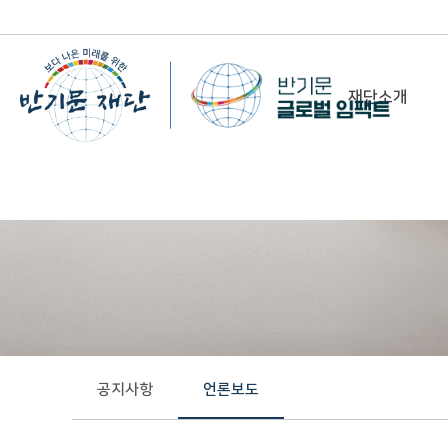
재단소개
-
이사장 인사말
비전&미션
정관/설립취지문
함께 하는 사람들
조직도
연혁
공지사항
언론보도
위치 및 연락처