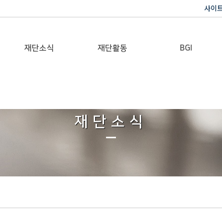
사이
재단소식
재단활동
BGI
공지사항
이사장활동
반기문 글로벌 임팩트
재단일보
행사
재단소식
갤러리