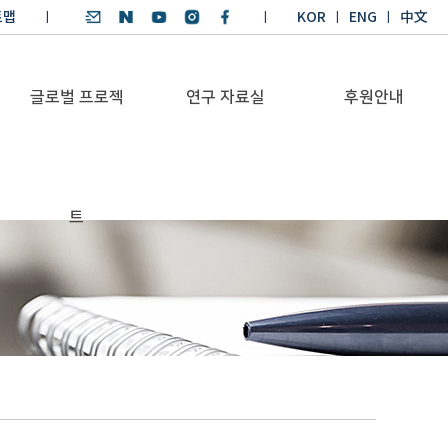
트맵
KOR
ENG
中文
글로벌 프로젝
연구 자료실
후원안내
기후환경 리더양성
SDGs 연구 보고서
후원안내
트
BKM
SDGs 영어 에세이
기부금공시
Global Health
경시대회
Platform
기후환경 교재
Trans-Pacific
기후환경리더
Sustainability
양성과정 수상작
Dialogue
Annual Report