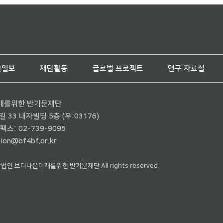
단일보
재단활동
글로벌 프로젝트
연구 자료실
래를위한 반기문재단
33 내자빌딩 5층 (우:03176)
팩스: 02-739-9095
ion@bf4bf.or.kr
재단법인 보다나은미래를위한 반기문재단 All rights reserved.