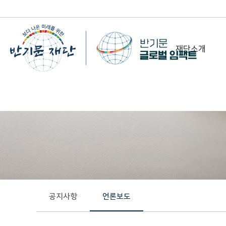
재단소개
-
이사장 인사말
비전&미션
정관/설립취지문
함께 하는 사람들
조직도
연혁
공지사항
언론보도
위치 및 연락처