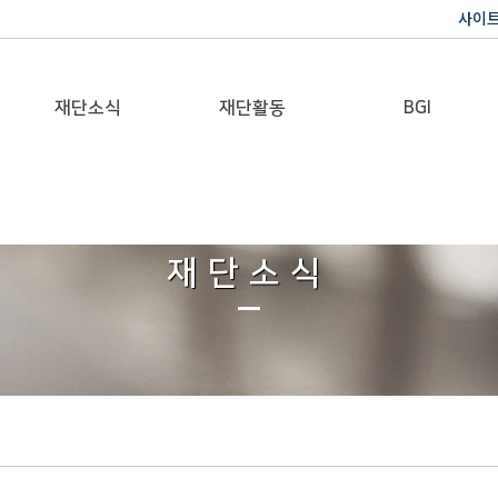
사이
재단소식
재단활동
BGI
공지사항
이사장활동
반기문 글로벌 임팩트
재단일보
행사
재단소식
갤러리