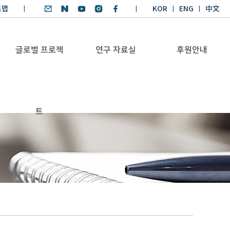
트맵
KOR
ENG
中文
글로벌 프로젝
연구 자료실
후원안내
기후환경 리더양성
SDGs 연구 보고서
후원안내
트
BKM
SDGs 영어 에세이
기부금공시
Global Health
경시대회
Platform
기후환경 교재
Trans-Pacific
기후환경리더
Sustainability
양성과정 수상작
Dialogue
Annual Report