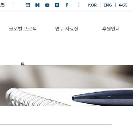
트맵
KOR
ENG
中文
글로벌 프로젝
연구 자료실
후원안내
기후환경 리더양성
SDGs 연구 보고서
후원안내
트
BKM
SDGs 영어 에세이
기부금공시
Global Health
경시대회
Platform
기후환경 교재
Trans-Pacific
기후환경리더
Sustainability
양성과정 수상작
Dialogue
Annual Report