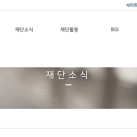
사이
재단소식
재단활동
BGI
공지사항
이사장활동
반기문 글로벌 임팩트
재단일보
행사
재단소식
갤러리