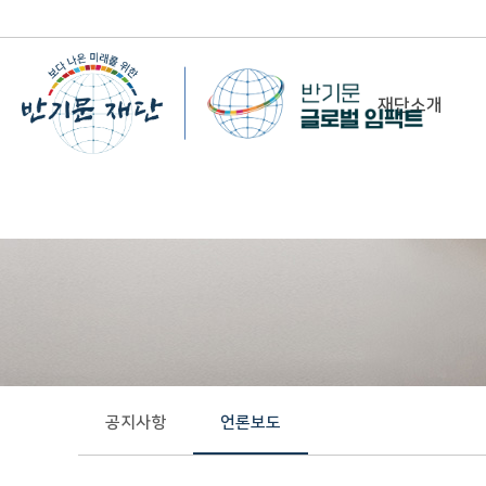
재단소개
-
이사장 인사말
비전&미션
정관/설립취지문
함께 하는 사람들
조직도
연혁
공지사항
언론보도
위치 및 연락처