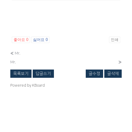
좋아요
0
싫어요
0
인쇄
«
Mr.
Mr.
»
목록보기
답글쓰기
글수정
글삭제
Powered by KBoard