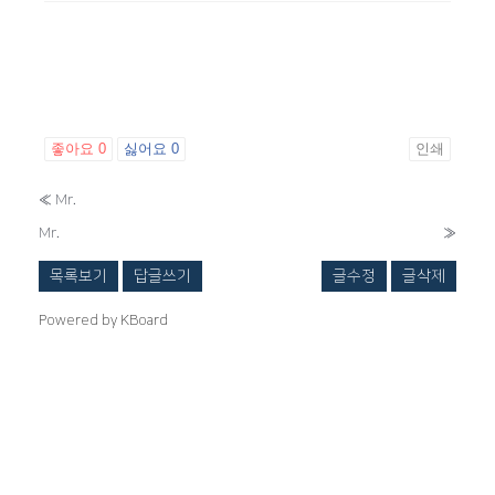
좋아요
0
싫어요
0
인쇄
«
Mr.
Mr.
»
목록보기
답글쓰기
글수정
글삭제
Powered by KBoard