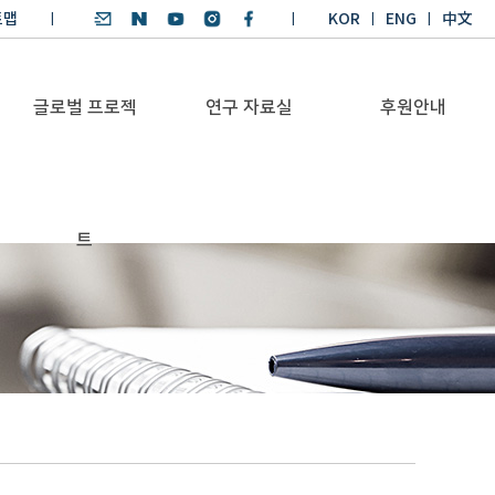
트맵
KOR
ENG
中文
글로벌 프로젝
연구 자료실
후원안내
기후환경 리더양성
SDGs 연구 보고서
후원안내
트
BKM
SDGs 영어 에세이
기부금공시
Global Health
경시대회
Platform
기후환경 교재
Trans-Pacific
기후환경리더
Sustainability
양성과정 수상작
Dialogue
Annual Report