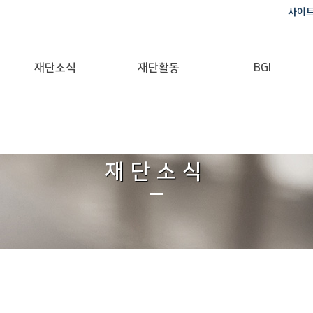
사이
재단소식
재단활동
BGI
공지사항
이사장활동
반기문 글로벌 임팩트
재단일보
행사
재단소식
갤러리