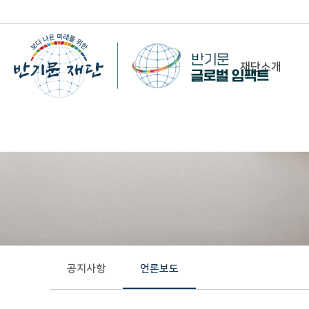
재단소개
-
이사장 인사말
비전&미션
정관/설립취지문
함께 하는 사람들
조직도
연혁
공지사항
언론보도
위치 및 연락처