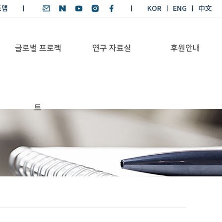
트맵
KOR
ENG
中文
글로벌 프로젝
연구 자료실
후원안내
기후환경 리더양성
SDGs 연구 보고서
후원안내
트
BKM
SDGs 영어 에세이
기부금공시
Global Health
경시대회
Platform
기후환경 교재
Trans-Pacific
기후환경리더
Sustainability
양성과정 수상작
Dialogue
Annual Report