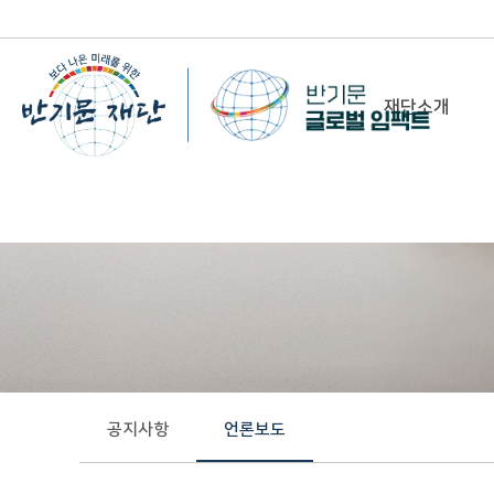
재단소개
-
이사장 인사말
비전&미션
정관/설립취지문
함께 하는 사람들
조직도
연혁
공지사항
언론보도
위치 및 연락처