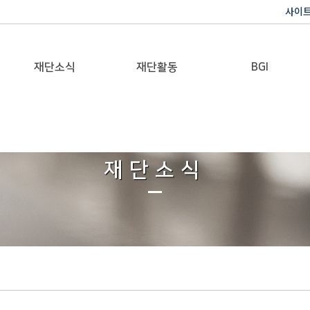
사이
재단소식
재단활동
BGI
공지사항
이사장활동
반기문 글로벌 임팩트
재단일보
행사
재단소식
갤러리