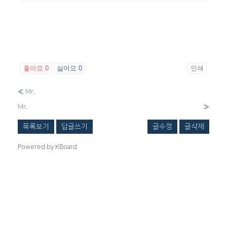
좋아요
0
싫어요
0
인쇄
«
Mr.
Mr.
»
목록보기
답글쓰기
글수정
글삭제
Powered by KBoard