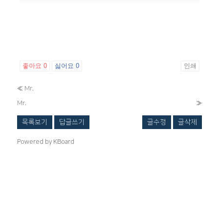
좋아요
0
싫어요
0
인쇄
«
Mr.
Mr.
»
목록보기
답글쓰기
글수정
글삭제
Powered by KBoard