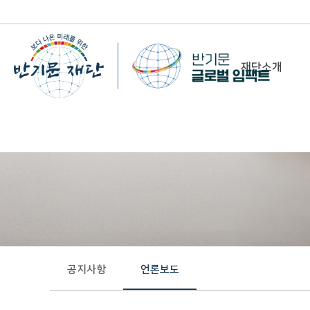
재단소개
-
이사장 인사말
비전&미션
정관/설립취지문
함께 하는 사람들
조직도
연혁
공지사항
언론보도
위치 및 연락처