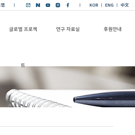
트맵
KOR
ENG
中文
글로벌 프로젝
연구 자료실
후원안내
기후환경 리더양성
SDGs 연구 보고서
후원안내
트
BKM
SDGs 영어 에세이
기부금공시
Global Health
경시대회
Platform
기후환경 교재
Trans-Pacific
기후환경리더
Sustainability
양성과정 수상작
Dialogue
Annual Report