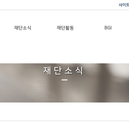
사이
재단소식
재단활동
BGI
공지사항
이사장활동
반기문 글로벌 임팩트
재단일보
행사
재단소식
갤러리