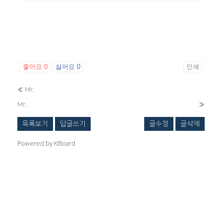
좋아요
0
싫어요
0
인쇄
«
Mr.
Mr.
»
목록보기
답글쓰기
글수정
글삭제
Powered by KBoard