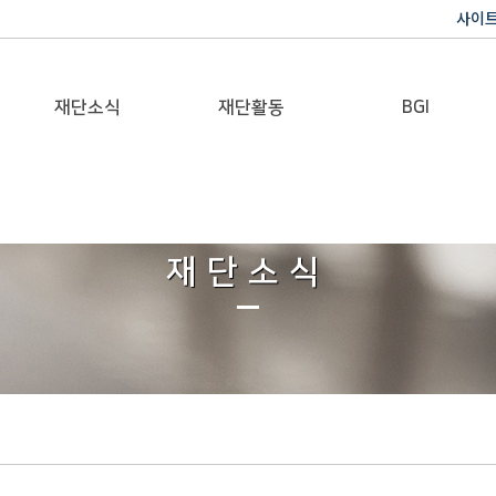
사이
재단소식
재단활동
BGI
공지사항
이사장활동
반기문 글로벌 임팩트
재단일보
행사
재단소식
갤러리