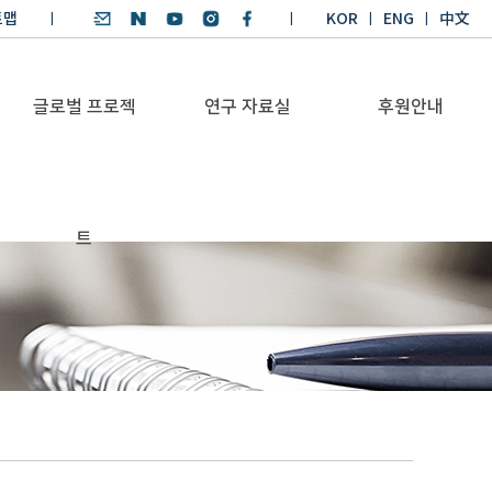
트맵
KOR
ENG
中文
글로벌 프로젝
연구 자료실
후원안내
기후환경 리더양성
SDGs 연구 보고서
후원안내
트
BKM
SDGs 영어 에세이
기부금공시
Global Health
경시대회
Platform
기후환경 교재
Trans-Pacific
기후환경리더
Sustainability
양성과정 수상작
Dialogue
Annual Report