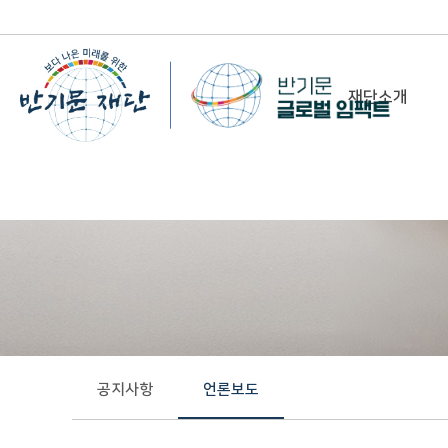
재단소개
-
이사장 인사말
비전&미션
정관/설립취지문
함께 하는 사람들
조직도
연혁
공지사항
언론보도
위치 및 연락처