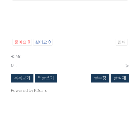
좋아요
0
싫어요
0
인쇄
«
Mr.
Mr.
»
목록보기
답글쓰기
글수정
글삭제
Powered by KBoard