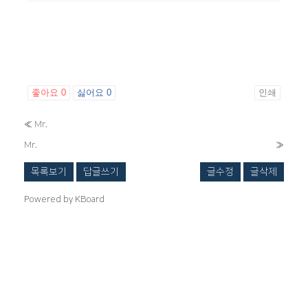
좋아요
0
싫어요
0
인쇄
«
Mr.
Mr.
»
목록보기
답글쓰기
글수정
글삭제
Powered by KBoard