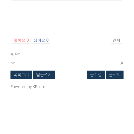
좋아요
0
싫어요
0
인쇄
«
Mr.
Mr.
»
목록보기
답글쓰기
글수정
글삭제
Powered by KBoard