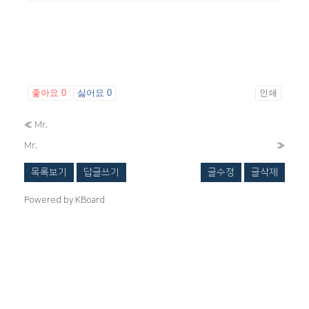
좋아요
0
싫어요
0
인쇄
«
Mr.
Mr.
»
목록보기
답글쓰기
글수정
글삭제
Powered by KBoard