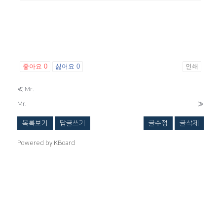
좋아요
0
싫어요
0
인쇄
«
Mr.
Mr.
»
목록보기
답글쓰기
글수정
글삭제
Powered by KBoard