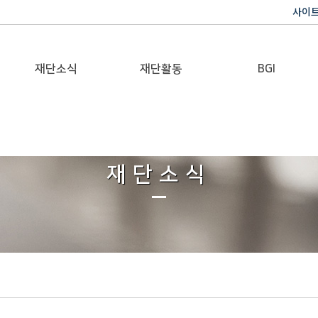
사이
재단소식
재단활동
BGI
공지사항
이사장활동
반기문 글로벌 임팩트
재단일보
행사
재단소식
갤러리