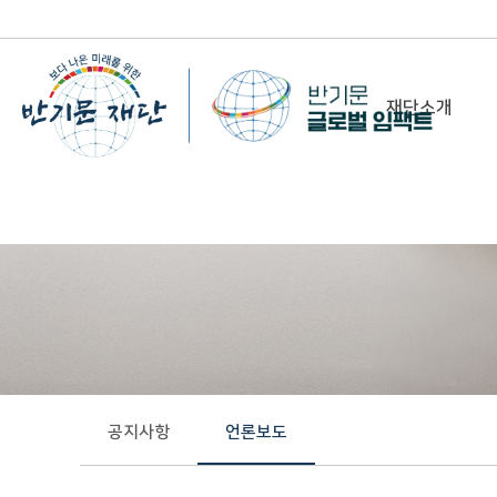
재단소개
-
이사장 인사말
비전&미션
정관/설립취지문
함께 하는 사람들
조직도
연혁
공지사항
언론보도
위치 및 연락처