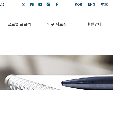
트맵
KOR
ENG
中文
글로벌 프로젝
연구 자료실
후원안내
기후환경 리더양성
SDGs 연구 보고서
후원안내
트
BKM
SDGs 영어 에세이
기부금공시
Global Health
경시대회
Platform
기후환경 교재
Trans-Pacific
기후환경리더
Sustainability
양성과정 수상작
Dialogue
Annual Report