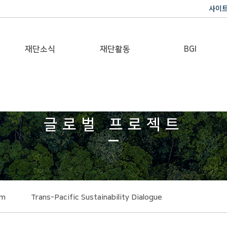
사이
재단소식
재단활동
BGI
공지사항
이사장활동
반기문 글로벌 임팩트
재단일보
행사
글로벌 프로젝트
갤러리
rm
Trans-Pacific Sustainability Dialogue