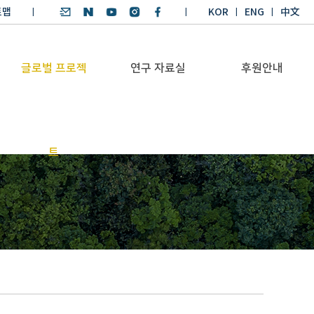
트맵
KOR
ENG
中文
글로벌 프로젝
연구 자료실
후원안내
기후환경 리더양성
SDGs 연구 보고서
후원안내
트
BKM
SDGs 영어 에세이
기부금공시
Global Health
경시대회
Platform
기후환경 교재
Trans-Pacific
기후환경리더
Sustainability
양성과정 수상작
Dialogue
Annual Report