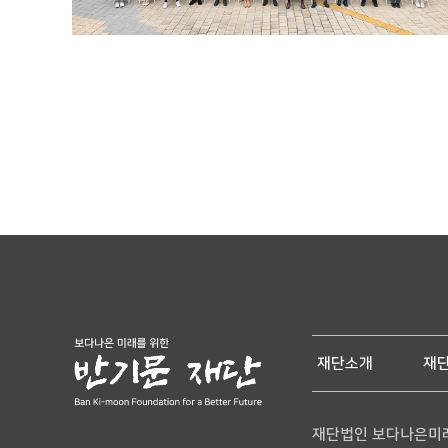
재단소개
재
재단법인 보다나은미