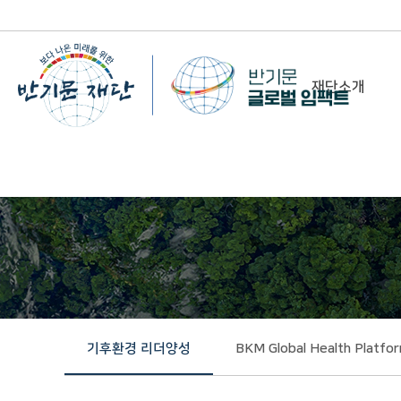
재단소개
-
이사장 인사말
비전&미션
정관/설립취지문
함께 하는 사람들
조직도
연혁
기후환경 리더양성
BKM Global Health Platfo
위치 및 연락처