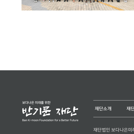
재단소개
재
재단법인 보다나은미