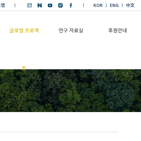
트맵
KOR
ENG
中文
글로벌 프로젝
연구 자료실
후원안내
기후환경 리더양성
SDGs 연구 보고서
후원안내
트
BKM
SDGs 영어 에세이
기부금공시
Global Health
경시대회
Platform
기후환경 교재
Trans-Pacific
기후환경리더
Sustainability
양성과정 수상작
Dialogue
Annual Report