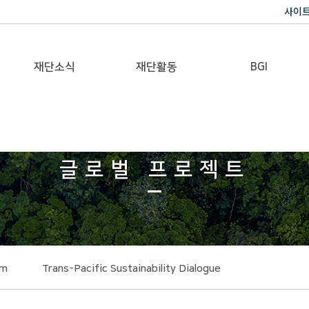
사이
재단소식
재단활동
BGI
공지사항
이사장활동
반기문 글로벌 임팩트
재단일보
행사
글로벌 프로젝트
갤러리
rm
Trans-Pacific Sustainability Dialogue